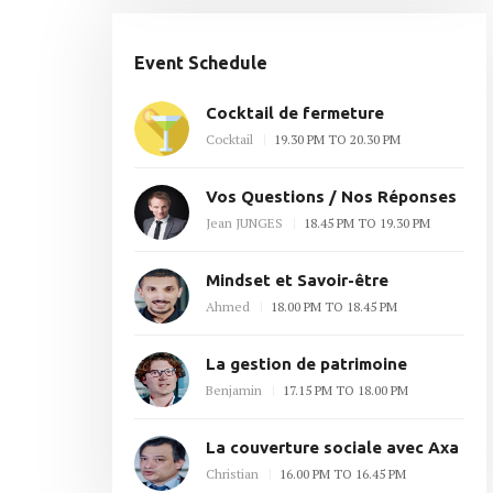
Event Schedule
Cocktail de fermeture
Cocktail
19.30 PM TO 20.30 PM
Vos Questions / Nos Réponses
Jean JUNGES
18.45 PM TO 19.30 PM
Mindset et Savoir-être
Ahmed
18.00 PM TO 18.45 PM
La gestion de patrimoine
Benjamin
17.15 PM TO 18.00 PM
La couverture sociale avec Axa
Christian
16.00 PM TO 16.45 PM