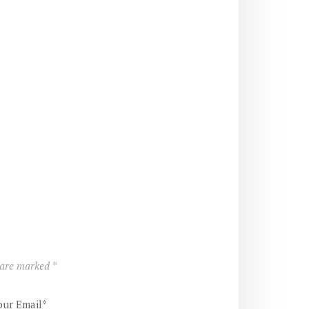
s are marked
*
our Email*