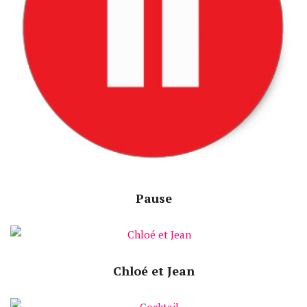
Pause
Speech Time:
Chloé et Jean
Speech Time: