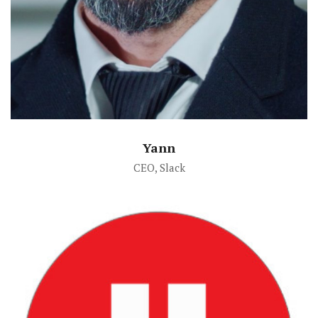
Yann
CEO, Slack
Speech Time: